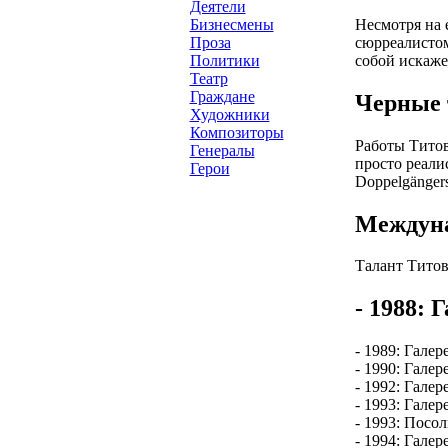
Деятели
Несмотря на 
Бизнесмены
сюрреалистом
Проза
собой искаже
Политики
Театр
Граждане
Черные 
Художники
Композиторы
Работы Титов
Генералы
просто реали
Герои
Doppelgänger
Междуна
Талант Титов
- 1988: 
- 1989: Гале
- 1990: Гале
- 1992: Гале
- 1993: Галер
- 1993: Пос
- 1994: Гале