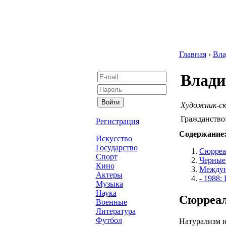
Главная
›
Вла
Влади
Художник-сю
Гражданство
Регистрация
Содержание
Искусство
Государство
Сюрреа
Спорт
Черные
Кино
Междун
Актеры
- 1988:
Музыка
Наука
Сюрреал
Военные
Литература
Футбол
Натурализм 