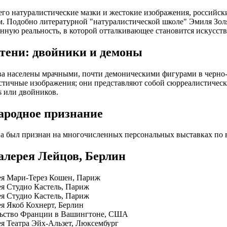
его натуралистические мазки и жестокие изображения, российск
. Подобно литературной "натуралистической школе" Эмиля Золя
нную реальность, в которой отталкивающее становится искусств
тени: двойники и демоны
а населены мрачными, почти демоническими фигурами в черно-
стичные изображения; они представляют собой сюрреалистичес
s или двойников.
родное признание
а был признан на многочисленных персональных выставках по 
Галерея Лейцов, Берлин
рея Мари-Терез Кошен, Париж
рея Студио Кастель, Париж
рея Студио Кастель, Париж
ея Якоб Кохнерт, Берлин
ольство Франции в Вашингтоне, США
рея Театра Эйх-Альзет, Люксембург