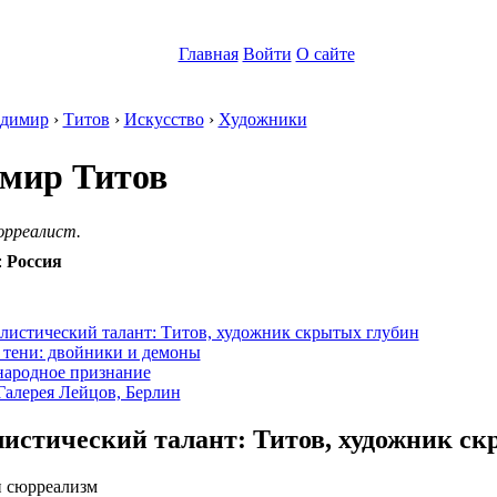
Главная
Войти
О сайте
димир
›
Титов
›
Искусство
›
Художники
мир Титов
рреалист.
:
Россия
:
листический талант: Титов, художник скрытых глубин
 тени: двойники и демоны
ародное признание
 Галерея Лейцов, Берлин
истический талант: Титов, художник ск
и сюрреализм