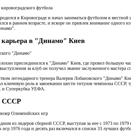
 кировоградского футбола
родился в Кировограде и начал заниматься футболом в местной ш
ился в раннем возрасте, и вскоре он привлек внимание одного и
инамо".
 карьера в "Динамо" Киев
ского "Динамо"
Блохин присоединился к "Динамо" Киев, где провел большую час
ыступления за клуб он получил звание заслуженного мастера сп
твом легендарного тренера Валерия Лобановского "Динамо" Ки
л ключевую роль в завоевании шести титулов чемпиона СССР, т
 и Суперкубка УЕФА.
я СССР
ризер Олимпийских игр
дним из лидеров сборной СССР, выступая за нее с 1973 по 1979
игр 1976 года и десять раз включался в списки 33 лучших футб