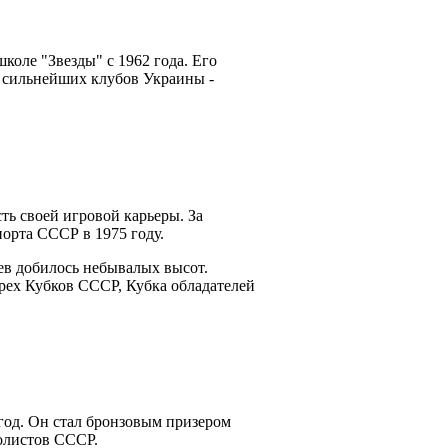
коле "Звезды" с 1962 года. Его
з сильнейших клубов Украины -
ть своей игровой карьеры. За
орта СССР в 1975 году.
ев добилось небывалых высот.
рех Кубков СССР, Кубка обладателей
 год. Он стал бронзовым призером
олистов СССР.