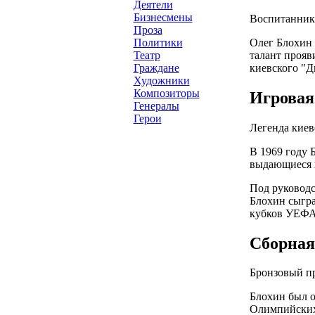
Деятели
Бизнесмены
Воспитанник
Проза
Олег Блохин 
Политики
талант прояв
Театр
киевского "Д
Граждане
Художники
Композиторы
Игровая
Генералы
Герои
Легенда киев
В 1969 году 
выдающиеся в
Под руководс
Блохин сыгра
кубков УЕФА
Сборна
Бронзовый п
Блохин был о
Олимпийских 