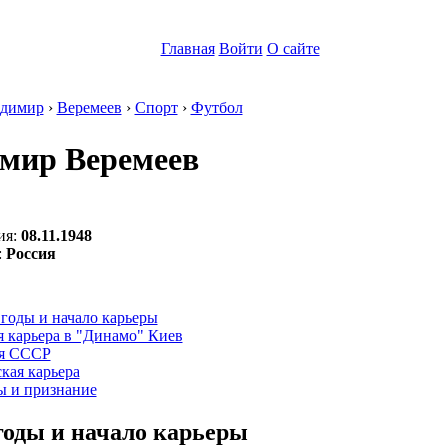
Главная
Войти
О сайте
димир
›
Веремеев
›
Спорт
›
Футбол
мир Веремеев
ия:
08.11.1948
:
Россия
:
годы и начало карьеры
 карьера в "Динамо" Киев
я СССР
кая карьера
ы и признание
годы и начало карьеры