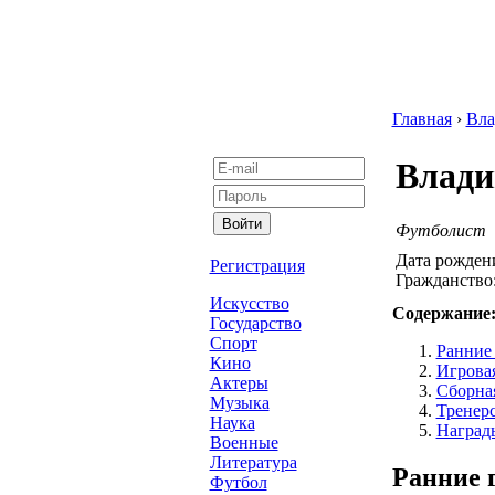
Главная
›
Вла
Влади
Футболист
Дата рожден
Регистрация
Гражданство
Искусство
Содержание
Государство
Спорт
Ранние 
Кино
Игровая
Актеры
Сборна
Музыка
Тренерс
Наука
Наград
Военные
Литература
Ранние 
Футбол