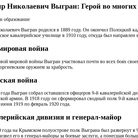
р Николаевич Выгран: Герой во многих
и образование
олаевич Выгран родился в 1889 году. Он окончил Полоцкий кад
ское кавалерийское училище в 1910 году, откуда был направлен 
мировая война
вой мировой войны Выгран участвовал почти во всех боях свое
оргиевским оружием за храбрость.
ская война
 года Выгран собрал оставшихся офицеров 9-й кавалерийской ди
кой армии. В 1918 году он сформировал сводный полк 9-й кава
 июня 1919 по февраль 1920 года.
алерийская дивизия и генерал-майор
0 года на Крымском полуострове полк Выграна был развернут в
извел его в генерал-майоры за боевые заслуги, а понесшая боль