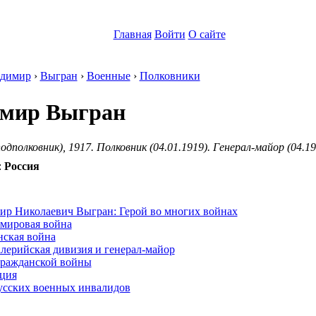
Главная
Войти
О сайте
димир
›
Выгран
›
Военные
›
Полковники
мир Выгран
дполковник), 1917. Полковник (04.01.1919). Генерал-майор (04.19
:
Россия
:
ир Николаевич Выгран: Герой во многих войнах
 мировая война
нская война
алерийская дивизия и генерал-майор
гражданской войны
ция
усских военных инвалидов