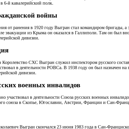
 в 6-й кавалерийский полк.
ражданской войны
ния от ранения в 1920 году Выгран стал командиром бригады, а
ле эвакуации из Крыма он оказался в Галлиполи. Там он был вн
лерийской дивизии.
ция
в Королевство СХС Выгран служил инспектором русского соста
ствовал в деятельности РОВСа. В 1938 году он был назначен на
ерийской дивизии.
сских военных инвалидов
но участвовал в деятельности Союза русских военных инвалидо
ого союза в Скопье, Югославии, Австрии, Франции и Сан-Францис
колаевич Выгран скончался 23 июня 1983 года в Сан-Франциск