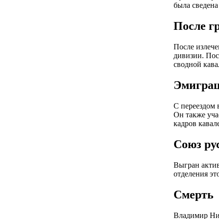
была сведена
После г
После излече
дивизии. Пос
сводной кава
Эмигра
С переездом 
Он также уча
кадров кавал
Союз ру
Выгран актив
отделения эт
Смерть
Владимир Ни