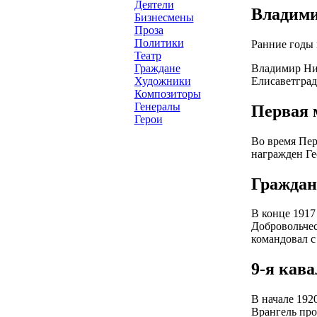
Деятели
Владими
Бизнесмены
Проза
Политики
Ранние годы 
Театр
Владимир Ник
Граждане
Елисаветград
Художники
Композиторы
Генералы
Первая 
Герои
Во время Пер
награжден Ге
Граждан
В конце 1917
Добровольчес
командовал с
9-я кав
В начале 192
Врангель про