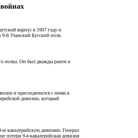
 войнах
етский корпус в 1907 году и
в 9-й Уланский Бугский полк.
го полка. Он был дважды ранен и
визии и присоединился с ними к
лерийской дивизии, который
 9-ю кавалерийскую дивизию. Генерал
шие потери 9-я кавалерийская дивизия