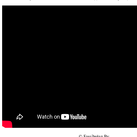
© БиоЗвёзд.Ру