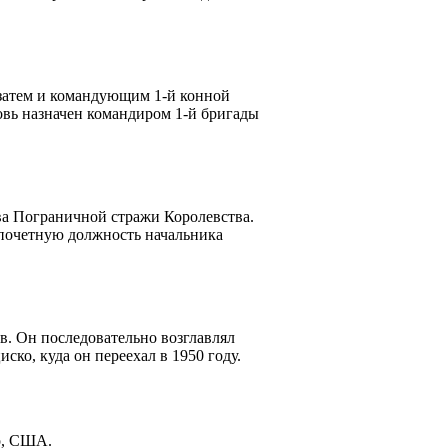
 затем и командующим 1-й конной
овь назначен командиром 1-й бригады
ва Пограничной стражи Королевства.
 почетную должность начальника
в. Он последовательно возглавлял
ко, куда он переехал в 1950 году.
о, США.