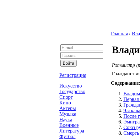
Главная
›
Вла
Влади
Ротмистр (по
Гражданство
Регистрация
Содержание
Искусство
Государство
Владим
Спорт
Первая
Кино
Гражда
Актеры
9-я кав
Музыка
После 
Наука
Эмигра
Военные
Союз р
Литература
Смерть
Футбол