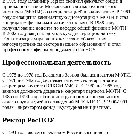
В 1975 году Владимир Зернов окончил факультет общей и
прикладной физики Московского физико-технического
института (МФТИ) со специализацией в радиофизике. В 1981
году он защитил кандидатскую диссертацию в МФТИ и стал
кандидатом физико-математических наук. В 1988 году
получил звание доцента по кафедре общей физики в МФТИ.
В 2002 году защитил докторскую диссертацию на тему
"Оптимизация управления качеством образования в
негосударственном секторе высшего образования" и стал
профессором кафедры менеджмента РосНОУ.
Профессиональная деятельность
С 1975 по 1978 год Владимир Зернов был аспирантом МФТИ.
С 1978 по 1982 год был заместителем секретаря, а затем
секретарем комитета ВЛКСМ МФТИ. С 1982 по 1985 год
занимал должность доцента и секретаря парткома МФТИ. С
1985 по 1990 год работал инструктором и консультантом
отдела науки и учебных заведений МГК КПСС. В 1990-1991
годах - директором фонда "Культурная инициатива".
Ректор РосНОУ
С 1991 года является ректором Российского нового