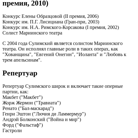
премия, 2010)
Конкурс Елены Образцовой (II премия, 2006)
Конкурс им. П.Г. Лисициана (Гран-при, 2003)
Конкурс им. Н.А. Римского-Корсакова (I премия, 2002)
Солист Мариинского театра
С 2004 года Сулимский является солистом Мариинского
театра. Он исполнял главные роли в таких операх, как
"Хованщина", "Евгений Онегин", "Иоланта" и "Любовь к
трем апельсинам".
Репертуар
Репертуар Сулимского широк и включает такие оперные
партии, как:
Макбет ("Макбет")
Жорж Жермон ("Травиата")
Ренато ("Бал-маскарад")
Генри Эштон ("Лючия ди Ламмермур")
Андрэй Болконский ("Война и мир")
Форд ("Фальстаф")
Гастроли