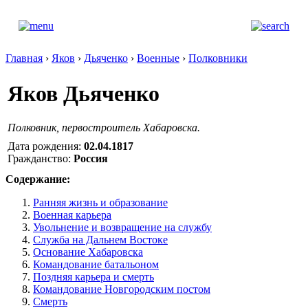
Главная
›
Яков
›
Дьяченко
›
Военные
›
Полковники
Яков Дьяченко
Полковник, первостроитель Хабаровска.
Дата рождения:
02.04.1817
Гражданство:
Россия
Содержание:
Ранняя жизнь и образование
Военная карьера
Увольнение и возвращение на службу
Служба на Дальнем Востоке
Основание Хабаровска
Командование батальоном
Поздняя карьера и смерть
Командование Новгородским постом
Смерть