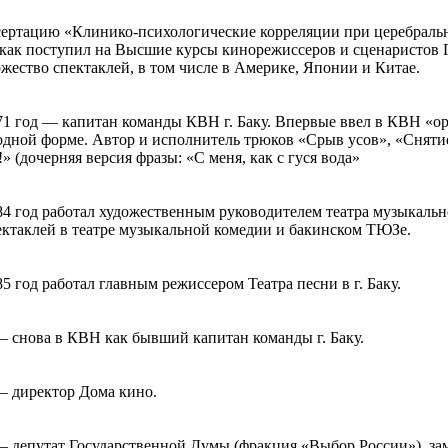
ертацию «Клинико-психологические корреляции при церебральн
 как поступил на Высшие курсы кинорежиссеров и сценаристов 
жество спектаклей, в том числе в Америке, Японии и Китае.
71 год — капитан команды КВН г. Баку. Впервые ввел в КВН «о
одной форме. Автор и исполнитель трюков «Срыв усов», «Снятие
» (дочерняя версия фразы: «С меня, как с гуся вода»
84 год работал художественным руководителем театра музыкальн
ектаклей в театре музыкальной комедии и бакинском ТЮЗе.
5 год работал главным режиссером Театра песни в г. Баку.
— снова в КВН как бывший капитан команды г. Баку.
— директор Дома кино.
— депутат Государственной Думы (фракция «Выбор России»), зам