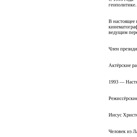
геополитике.
В настоящее
кинематогра
ведущим пере
Член президи
Актёрские р
1993 — Наст
Режиссёрские
Иисус Христо
Человек из Л