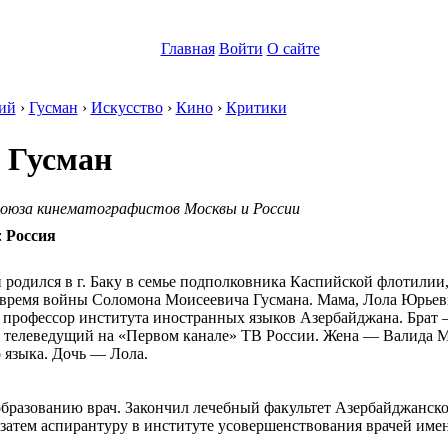
Главная
Войти
О сайте
ий
›
Гусман
›
Искусство
›
Кино
›
Критики
 Гусман
оюза кинематографистов Москвы и России
:
Россия
родился в г. Баку в семье подполковника Каспийской флотилии,
время войны Соломона Моисеевича Гусмана. Мама, Лола Юрьевна 
 профессор института иностранных языков Азербайджана. Брат 
телеведущий на «Первом канале» ТВ России. Жена — Валида Му
 языка. Дочь — Лола.
бразованию врач. Закончил лечебный факультет Азербайджанск
затем аспирантуру в институте усовершенствования врачей имен