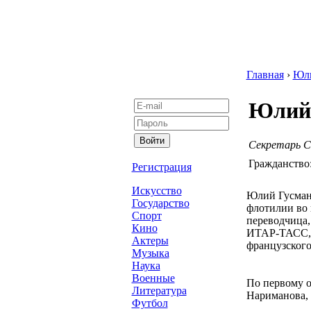
Главная
›
Юл
Юлий
Секретарь С
Гражданство
Регистрация
Искусство
Юлий Гусман 
Государство
флотилии во 
Спорт
переводчица,
Кино
ИТАР-ТАСС, 
Актеры
французского
Музыка
Наука
Военные
По первому о
Литература
Нариманова, 
Футбол