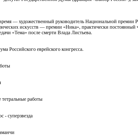
 время — художественный руководитель Национальной премии 
фических искусств — премии «Ника», практически постоянный
дачи «Тема» после смерти Влада Листьева.
ума Российского еврейского конгресса.
аботы
я
 тетральные работы
с - суперзвезда
аманчи