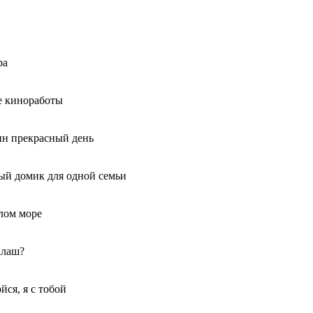
ра
е киноработы
ин прекрасный день
ый домик для одной семьи
лом море
алаш?
йся, я с тобой