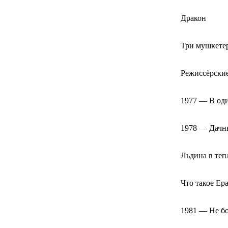
Дракон
Три мушкете
Режиссёрски
1977 — В од
1978 — Дачн
Льдина в теп
Что такое Ер
1981 — Не бо