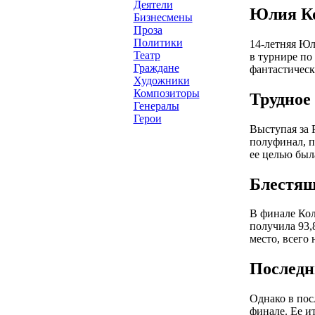
Деятели
Юлия Ко
Бизнесмены
Проза
Политики
14-летняя Юл
Театр
в турнире по
Граждане
фантастическ
Художники
Композиторы
Трудное
Генералы
Герои
Выступая за
полуфинал, п
ее целью бы
Блестящ
В финале Кол
получила 93,
место, всего 
Послед
Однако в пос
финале. Ее ит