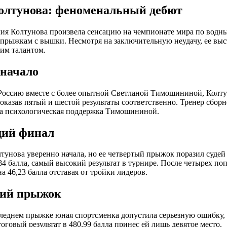
лтунова: феноменальный дебют
ия Колтунова произвела сенсацию на чемпионате мира по водным
 прыжкам с вышки. Несмотря на заключительную неудачу, ее вы
им талантом.
 начало
 Россию вместе с более опытной Светланой Тимошининой, Колт
оказав пятый и шестой результаты соответственно. Тренер сборн
ла психологическая поддержка Тимошининой.
ий финал
тунова уверенно начала, но ее четвертый прыжок поразил судей
84 балла, самый высокий результат в турнире. После четырех по
на 46,23 балла отставая от тройки лидеров.
ний прыжок
леднем прыжке юная спортсменка допустила серьезную ошибку,
оговый результат в 480,99 балла принес ей лишь девятое место.