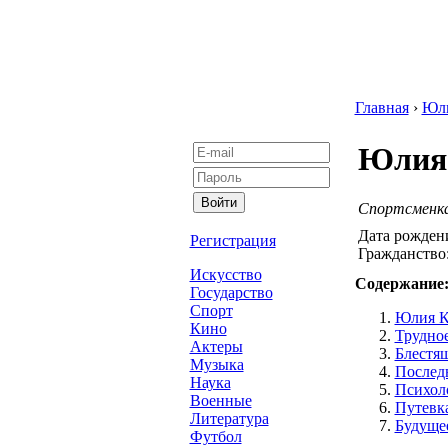
Главная
›
Юл
Юлия 
Спортсменка 
Дата рожден
Регистрация
Гражданство
Искусство
Содержание
Государство
Спорт
Юлия К
Кино
Трудное
Актеры
Блестя
Музыка
Послед
Наука
Психол
Военные
Путевк
Литература
Будущее
Футбол