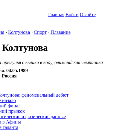
Главная
Войти
О сайте
ия
›
Колтунова
›
Спорт
›
Плавание
Колтунова
прыгунья с вышки в воду, олимпийская чемпионка
ия:
04.05.1989
:
Россия
:
олтунова: феноменальный дебют
 начало
щий финал
ний прыжок
огические и физические данные
а в Афины
 таланта