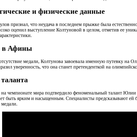
гические и физические данные
улов признал, что неудача в последнем прыжке была естественн
соко оценил выступление Колтуновой в целом, отметив ее уник
арактеристики.
 в Афины
отсутствие медали, Колтунова завоевала именную путевку на 
разил уверенность, что она станет претенденткой на олимпийско
 таланта
на чемпионате мира подтвердило феноменальный талант Юлии 
ет быть ярким и насыщенным. Специалисты предсказывают ей б
 медали.