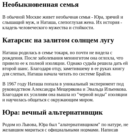
Необыкновенная семья
В обычной Москве живет необычная семья - Юра, зрячий и
слышащий муж, и Наташа, слепоглухая жена. Их история -
кладезь человеческого мужества и стойкости.
Катарсис на залитом солнцем лугу
Наташа родилась в семье токаря, но почти не видела с
рождения. После заболевания менингитом она оглохла, что
привело ее к полной изоляции. Однако судьба решила дать ей
второй шанс. Благодаря отцу, заметившему в ее руках книгу
для слепых, Наташа начала читать по системе Брайля.
В 1967 году Наташа попала в уникальный эксперимент под
руководством Александра Мещерякова и Эвальда Ильенкова.
Благодаря их усилиям она вышла из "черной воды" изоляции
и научилась общаться с окружающим миром.
Юра: вечный альтернативщик
Родом из Львова, Юра был "альтернативщиком" по натуре, не
желавшим мириться с официальными нормами. Написав