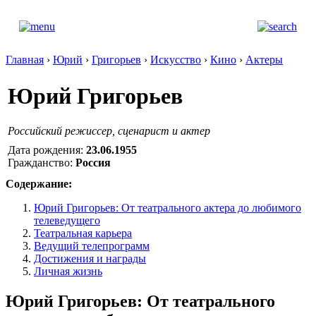
Главная
›
Юрий
›
Григорьев
›
Искусство
›
Кино
›
Актеры
Юрий Григорьев
Российский режиссер, сценарист и актер
Дата рождения:
23.06.1955
Гражданство:
Россия
Содержание:
Юрий Григорьев: От театрального актера до любимого
телеведущего
Театральная карьера
Ведущий телепрограмм
Достижения и награды
Личная жизнь
Юрий Григорьев: От театрального