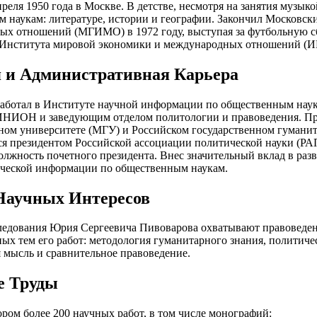
преля 1950 года в Москве. В детстве, несмотря на занятия музык
 наукам: литературе, истории и географии. Закончил Московск
х отношений (МГИМО) в 1972 году, выступая за футбольную сб
 Института мировой экономики и международных отношений (И
 и Административная Карьера
работал в Институте научной информации по общественным нау
ИНИОН и заведующим отделом политологии и правоведения. Пр
ном университете (МГУ) и Российском государственном гуманит
ся президентом Российской ассоциации политической науки (РАПН
олжность почетного президента. Внес значительный вклад в раз
ической информации по общественным наукам.
аучных Интересов
едования Юрия Сергеевича Пивоварова охватывают правоведени
ых тем его работ: методология гуманитарного знания, политичес
 мысль и сравнительное правоведение.
е Труды
ором более 200 научных работ, в том числе монографий: