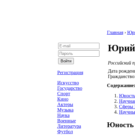
Главная
›
Юр
Юрий
Российский п
Дата рожден
Регистрация
Гражданство
Искусство
Содержание
Государство
Спорт
Юность
Кино
Научна
Актеры
Сферы 
Музыка
Научны
Наука
Военные
Юность 
Литература
Футбол