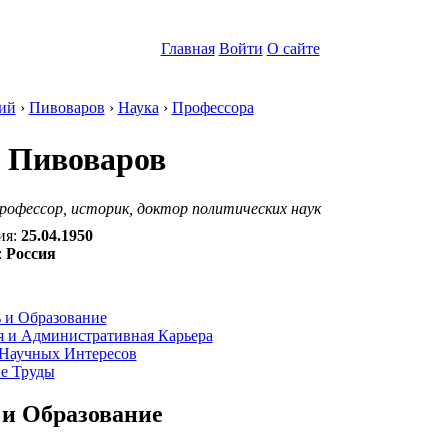
Главная
Войти
О сайте
ий
›
Пивоваров
›
Наука
›
Профессора
 Пивоваров
рофессор, историк, доктор политических наук
ия:
25.04.1950
:
Россия
:
 и Образование
я и Административная Карьера
Научных Интересов
е Труды
и Образование