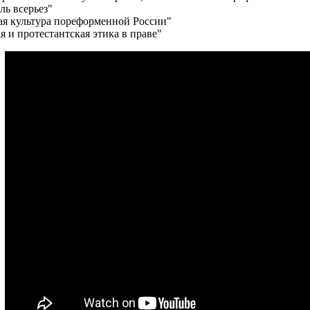
ль всерьез"
я культура пореформенной России"
я и протестантская этика в праве"