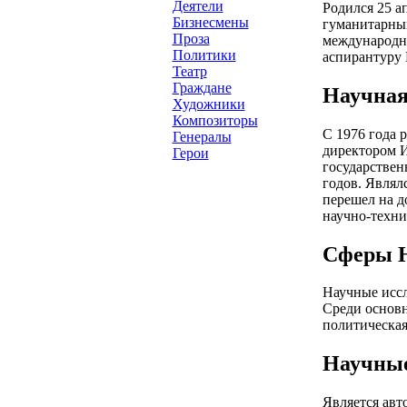
Деятели
Родился 25 а
Бизнесмены
гуманитарным
Проза
международны
Политики
аспирантуру
Театр
Граждане
Научная
Художники
Композиторы
С 1976 года 
Генералы
директором 
Герои
государствен
годов. Являл
перешел на д
научно-техн
Сферы Н
Научные иссл
Среди основн
политическая
Научны
Является авт