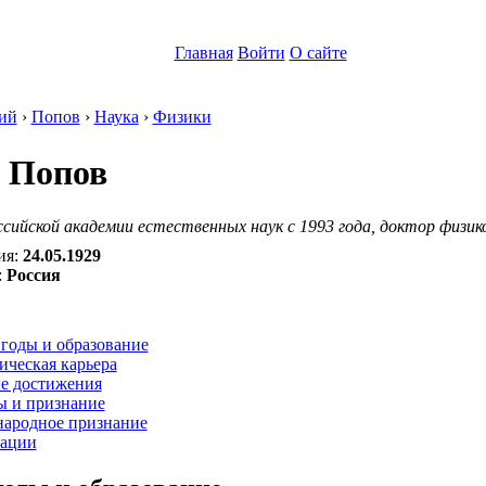
Главная
Войти
О сайте
ий
›
Попов
›
Наука
›
Физики
 Попов
сийской академии естественных наук с 1993 года, доктор физик
ия:
24.05.1929
:
Россия
:
годы и образование
ическая карьера
е достижения
ы и признание
ародное признание
ации