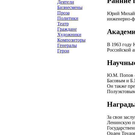
Ранние 
Деятели
Бизнесмены
Проза
Юрий Михайло
Политики
инженерно-фи
Театр
Граждане
Академи
Художники
Композиторы
В 1963 году 
Генералы
Российской а
Герои
Научные
Ю.М. Попов -
Басовым и Б.
Он также пре
Полуэктовым
Награды
За свои засл
Ленинскую п
Государствен
Орден Трудов