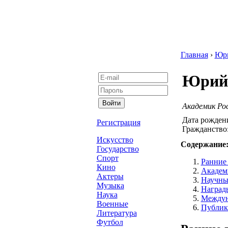
Главная
›
Юр
Юрий
Академик Рос
Дата рожден
Регистрация
Гражданство
Искусство
Содержание
Государство
Спорт
Ранние 
Кино
Академ
Актеры
Научны
Музыка
Наград
Наука
Междун
Военные
Публик
Литература
Футбол