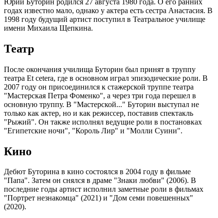
Юрий Буторин родился 27 августа 1980 года. О его ранних
годах известно мало, однако у актера есть сестра Анастасия. В
1998 году будущий артист поступил в Театральное училище
имени Михаила Щепкина.
Театр
После окончания училища Буторин был принят в труппу
театра Et cetera, где в основном играл эпизодические роли. В
2007 году он присоединился к стажерской труппе театра
"Мастерская Петра Фоменко", а через три года перешел в
основную труппу. В "Мастерской..." Буторин выступал не
только как актер, но и как режиссер, поставив спектакль
"Рыжий". Он также исполнял ведущие роли в постановках
"Египетские ночи", "Король Лир" и "Молли Суини".
Кино
Дебют Буторина в кино состоялся в 2004 году в фильме
"Папа". Затем он снялся в драме "Знаки любви" (2006). В
последние годы артист исполнил заметные роли в фильмах
"Портрет незнакомца" (2021) и "Дом семи повешенных"
(2020).