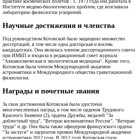
практике космических полетов". С 1973 года она работала в
Институте медико-биологических проблем, где возглавила
лабораторию физиологии ускорений.
Научные достижения и членства
Под руководством Котовской было защищено множество
диссертаций, в том числе одна докторская и восемь
кандидатских. Она являлась членом диссертационного совета
при ИМБП и входила в редакционный совет журнала
"Авиакосмическая и экологическая медицина". Кроме того,
Котовская была членом Международной академии
астронавтики и Международного общества гравитационной
физиологии.
Награды и почетные звания
За свои достижения Котовская была удостоена
многочисленных наград, в том числе орденов Трудового
Красного Знамени (2), ордена Дружбы, медалей "За
доблестный труд", "Ветеран космонавтики России", "Ветеран
труда" и др. Она была также офицером французского ордена
"За заслуги" и лауреатом премии Международной академии
астронавтики 2012 года. В 2012 году Котовская стала