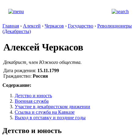
Главная
›
Алексей
›
Черкасов
›
Государство
›
Революционеры
(Декабристы)
Алексей Черкасов
Декабрист, член Южного общества.
Дата рождения:
15.11.1799
Гражданство:
Россия
Содержание:
Детство и юность
Военная служба
Участие в декабристском движении
Ссылка и служба на Кавказе
Выход в отставку и поздние годы
Детство и юность