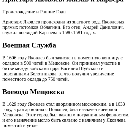
Происхождение и Ранние Годы
Аристарх Яковлев происходил из знатного рода Яковлевых,
прямых потомков Облагини. Его отец, Андрей Данилович,
служил воеводой Карачева в 1580-1581 годах.
Военная Служба
В 1606 году Яковлев был зачислен в поместную конницу с
окладом в 500 четей в Мещовске. Он принимал участие в
битве между войсками царя Василия Шуйского и
повстанцами Болотникова, за что получил увеличение
поместного оклада до 750 четей.
Воевода Мещовска
В 1629 году Яковлев стал дворянином московским, а в 1633
году, в разгар войны с Польшей, был назначен воеводой
Мещовска. Этот город был важным пограничным форпостом,
и его назначение могло быть связано с наличием у Яковлева
поместий в уезде.