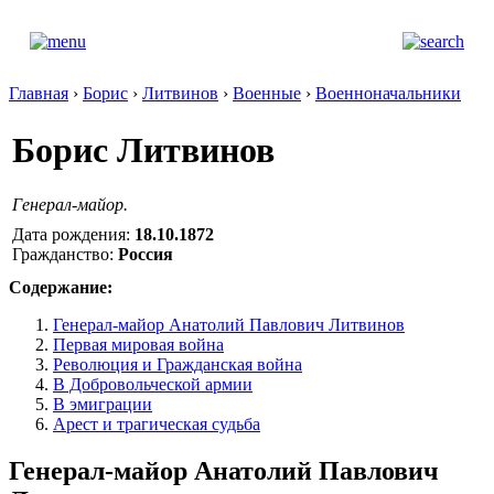
Главная
›
Борис
›
Литвинов
›
Военные
›
Военноначальники
Борис Литвинов
Генерал-майор.
Дата рождения:
18.10.1872
Гражданство:
Россия
Содержание:
Генерал-майор Анатолий Павлович Литвинов
Первая мировая война
Революция и Гражданская война
В Добровольческой армии
В эмиграции
Арест и трагическая судьба
Генерал-майор Анатолий Павлович