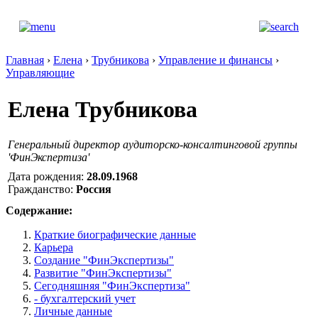
Главная
›
Елена
›
Трубникова
›
Управление и финансы
›
Управляющие
Елена Трубникова
Генеральный директор аудиторско-консалтинговой группы
'ФинЭкспертиза'
Дата рождения:
28.09.1968
Гражданство:
Россия
Содержание:
Краткие биографические данные
Карьера
Создание "ФинЭкспертизы"
Развитие "ФинЭкспертизы"
Сегодняшняя "ФинЭкспертиза"
- бухгалтерский учет
Личные данные