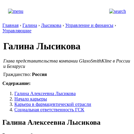
Главная
›
Галина
›
Лысикова
›
Управление и финансы
›
Управляющие
Галина Лысикова
Глава представительства компании GlaxoSmithKline в России
и Беларуси
Гражданство:
Россия
Содержание:
Галина Алексеевна Лысикова
Начало карьеры
Карьера в фармацевтической отрасли
Социальная ответственность ГСК
Галина Алексеевна Лысикова