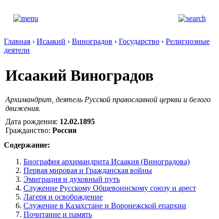
Главная
›
Исаакий
›
Виноградов
›
Государство
›
Религиозные
деятели
Исаакий Виноградов
Архимандрит, деятель Русской православной церкви и белого
движения.
Дата рождения:
12.02.1895
Гражданство:
Россия
Содержание:
Биография архимандрита Исаакия (Виноградова)
Первая мировая и Гражданская войны
Эмиграция и духовный путь
Служение Русскому Общевоинскому союзу и арест
Лагеря и освобождение
Служение в Казахстане и Воронежской епархии
Почитание и память