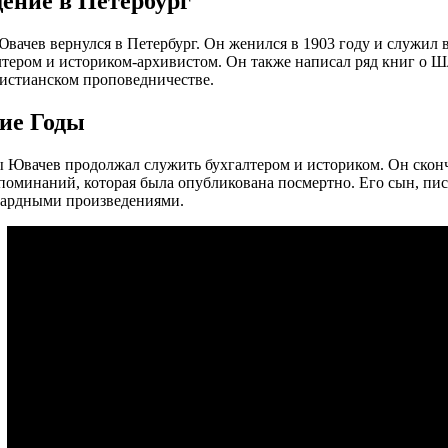
ение в Петербург
Ювачев вернулся в Петербург. Он женился в 1903 году и служил 
лтером и историком-архивистом. Он также написал ряд книг о Ш
истианском проповедничестве.
ие Годы
ы Ювачев продолжал служить бухгалтером и историком. Он сконча
поминаний, которая была опубликована посмертно. Его сын, пи
гардными произведениями.