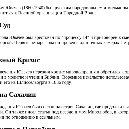
ч Ювачев (1860-1940) был русским народовольцем и мичманом.
ниться к Военной организации Народной Воли.
Суд
 года Ювачев был арестован по "процессу 14" и приговорен к сме
торгой. Первые четыре года он провел в одиночных камерах Пе
зный Кризис
лючения Ювачев пережил кризис мировоззрения и обратился к хр
и в молитве и чтении Библии. Тюремное начальство использова
и его из Шлиссельбурга в 1886 году.
на Сахалин
ждения Ювачев был сослан на остров Сахалин, где продолжил за
й. Он также писал статьи под псевдонимом Миролюбов, в котор
ии по отношению к ссыльным.