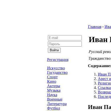
Главная
›
Ив
Иван
Русский рево
Гражданство
Регистрация
Содержание
Искусство
Государство
Иван П
Спорт
Арест и
Кино
Религи
Актеры
Ссылка
Музыка
Возвра
Наука
Послед
Военные
Литература
Иван П
Футбол