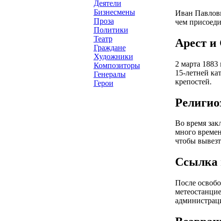
Деятели
Бизнесмены
Иван Павлови
Проза
чем присоеди
Политики
Театр
Арест и 
Граждане
Художники
2 марта 1883
Композиторы
15-летней ка
Генералы
крепостей.
Герои
Религио
Во время зак
много времен
чтобы вывезт
Ссылка 
После освобо
метеостанцие
администрац