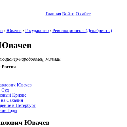
Главная
Войти
О сайте
ан
›
Ювачев
›
Государство
›
Революционеры (Декабристы)
 Ювачев
люционер-народоволец, мичман.
:
Россия
:
авлович Ювачев
 Суд
озный Кризис
 на Сахалин
щение в Петербург
ние Годы
авлович Ювачев