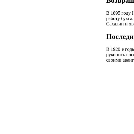
Возвращ
В 1895 году 
работу бухга
Сахалин и хр
Последн
В 1920-е год
рукопись вос
своими аван