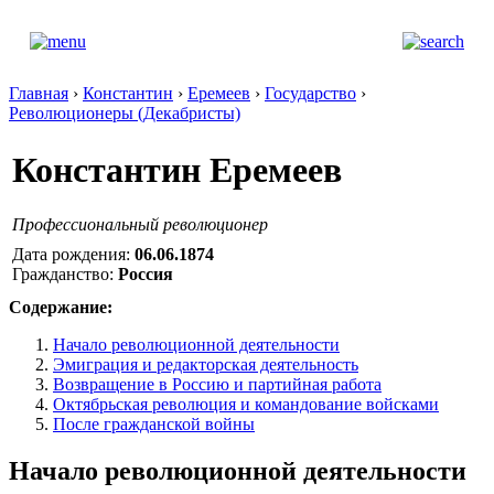
Главная
›
Константин
›
Еремеев
›
Государство
›
Революционеры (Декабристы)
Константин Еремеев
Профессиональный революционер
Дата рождения:
06.06.1874
Гражданство:
Россия
Содержание:
Начало революционной деятельности
Эмиграция и редакторская деятельность
Возвращение в Россию и партийная работа
Октябрьская революция и командование войсками
После гражданской войны
Начало революционной деятельности