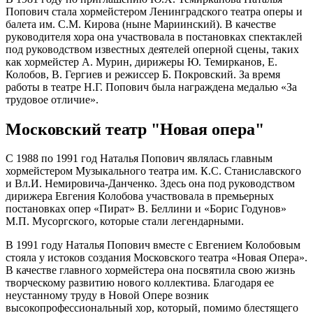
Попович стала хормейстером Ленинградского театра оперы и
балета им. С.М. Кирова (ныне Мариинский). В качестве
руководителя хора она участвовала в постановках спектаклей
под руководством известных деятелей оперной сцены, таких
как хормейстер А. Мурин, дирижеры Ю. Темирканов, Е.
Колобов, В. Гергиев и режиссер Б. Покровский. За время
работы в театре Н.Г. Попович была награждена медалью «За
трудовое отличие».
Московский театр "Новая опера"
С 1988 по 1991 год Наталья Попович являлась главным
хормейстером Музыкального театра им. К.С. Станиславского
и Вл.И. Немировича-Данченко. Здесь она под руководством
дирижера Евгения Колобова участвовала в премьерных
постановках опер «Пират» В. Беллини и «Борис Годунов»
М.П. Мусоргского, которые стали легендарными.
В 1991 году Наталья Попович вместе с Евгением Колобовым
стояла у истоков создания Московского театра «Новая Опера».
В качестве главного хормейстера она посвятила свою жизнь
творческому развитию нового коллектива. Благодаря ее
неустанному труду в Новой Опере возник
высокопрофессиональный хор, который, помимо блестящего