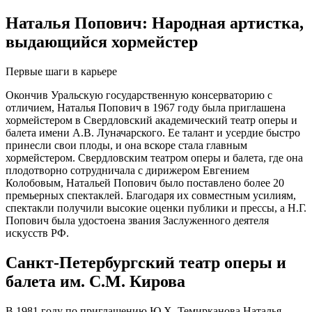
Наталья Попович: Народная артистка,
выдающийся хормейстер
Первые шаги в карьере
Окончив Уральскую государственную консерваторию с
отличием, Наталья Попович в 1967 году была приглашена
хормейстером в Свердловский академический театр оперы и
балета имени А.В. Луначарского. Ее талант и усердие быстро
принесли свои плоды, и она вскоре стала главным
хормейстером. Свердловским театром оперы и балета, где она
плодотворно сотрудничала с дирижером Евгением
Колобовым, Натальей Попович было поставлено более 20
премьерных спектаклей. Благодаря их совместным усилиям,
спектакли получили высокие оценки публики и прессы, а Н.Г.
Попович была удостоена звания Заслуженного деятеля
искусств РФ.
Санкт-Петербургский театр оперы и
балета им. С.М. Кирова
В 1981 году по приглашению Ю.Х. Темирканова Наталья