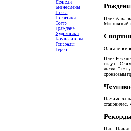
Деятели
Рождени
Бизнесмены
Проза
Политики
Нина Аполлон
Театр
Московский о
Граждане
Художники
Спортив
Композиторы
Генералы
Олимпийские
Герои
Нина Ромашин
году на Олим
диска. Этот 
бронзовым п
Чемпио
Помимо олимп
становилась 
Рекорды
Нина Пономар