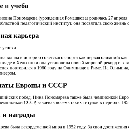
е и учеба
овна Пономарева (урожденная Ромашкова) родилась 27 апреля 
бластной педагогический институт, она посвятила свою жизнь с
ная карьера
 успехи
а вошла в историю советского спорта как первая олимпийская ч
пиаде в Хельсинки она установила новый мировой рекорд и зав
успех повторился в 1960 году на Олимпиаде в Риме. На Олимпиад
ризером.
наты Европы и СССР
ийских побед, Нина Пономарева также была чемпионкой Европы
чемпионкой СССР, завоевав восемь таких титулов в период с 1951
 и награды
ева была рекордсменкой мира в 1952 году. За свои достижения