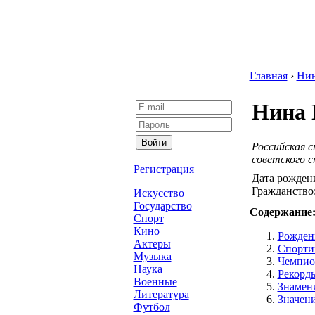
Главная
›
Ни
Нина 
Российская с
советского 
Регистрация
Дата рожден
Гражданство
Искусство
Государство
Содержание
Спорт
Кино
Рожден
Актеры
Спорти
Музыка
Чемпио
Наука
Рекорд
Военные
Знамен
Литература
Значен
Футбол