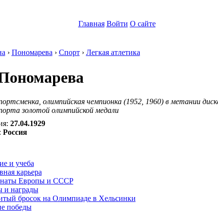
Главная
Войти
О сайте
на
›
Пономарева
›
Спорт
›
Легкая атлетика
Пономарева
портсменка, олимпийская чемпионка (1952, 1960) в метании диск
спорта золотой олимпийской медали
ия:
27.04.1929
:
Россия
:
ие и учеба
вная карьера
наты Европы и СССР
ы и награды
итый бросок на Олимпиаде в Хельсинки
ие победы