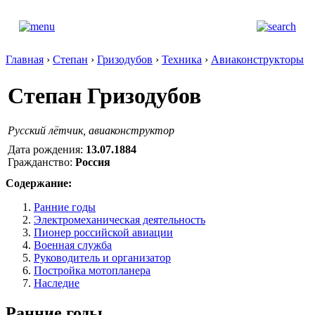
Главная
›
Степан
›
Гризодубов
›
Техника
›
Авиаконструкторы
Степан Гризодубов
Русский лётчик, авиаконструктор
Дата рождения:
13.07.1884
Гражданство:
Россия
Содержание:
Ранние годы
Электромеханическая деятельность
Пионер российской авиации
Военная служба
Руководитель и организатор
Постройка мотопланера
Наследие
Ранние годы