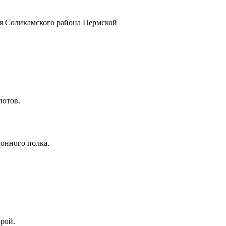
ая Соликамского района Пермской
лотов.
ионного полка.
орой.