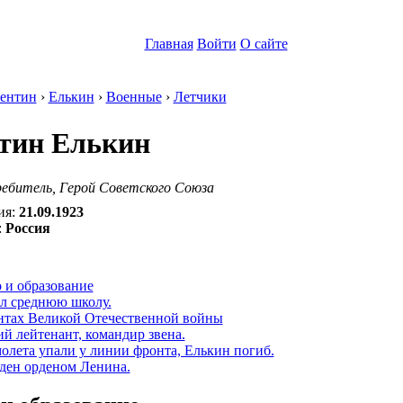
Главная
Войти
О сайте
ентин
›
Елькин
›
Военные
›
Летчики
тин Елькин
ебитель, Герой Советского Союза
ия:
21.09.1923
:
Россия
:
 и образование
л среднюю школу.
нтах Великой Отечественной войны
 лейтенант, командир звена.
олета упали у линии фронта, Елькин погиб.
ден орденом Ленина.