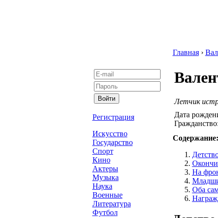
Главная
›
Вал
Вален
Летчик истр
Дата рожден
Регистрация
Гражданство
Искусство
Содержание
Государство
Спорт
Детство
Кино
Окончи
Актеры
На фро
Музыка
Младший
Наука
Оба сам
Военные
Награж
Литература
Футбол