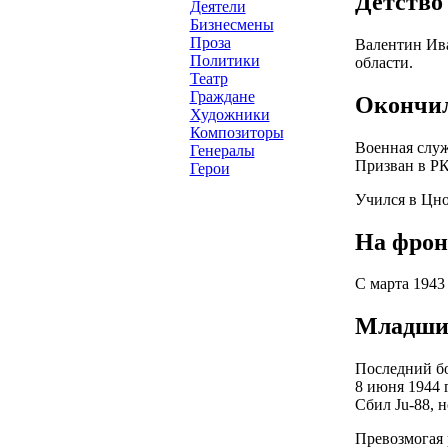
Детство
Деятели
Бизнесмены
Проза
Валентин Ива
Политики
области.
Театр
Граждане
Окончил
Художники
Композиторы
Военная слу
Генералы
Призван в РК
Герои
Учился в Цно
На фрон
С марта 1943
Младший
Последний б
8 июня 1944 
Сбил Ju-88, 
Превозмогая 