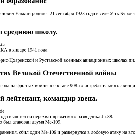
 и образование
нович Елькин родился 21 сентября 1923 года в селе Усть-Буров
 среднюю школу.
жба
КА в январе 1941 года.
рис-Цхаренской и Руставской военных авиационных школах пи
тах Великой Отечественной войны
 года на фронтах войны в составе 908-го истребительного авиац
 лейтенант, командир звена.
ой
года вылетел на перехват вражеского разведчика Ju-88.
но был атакован двумя Me-109.
ранения, сбил один Me-109 и развернулся в лобовую атаку на вт