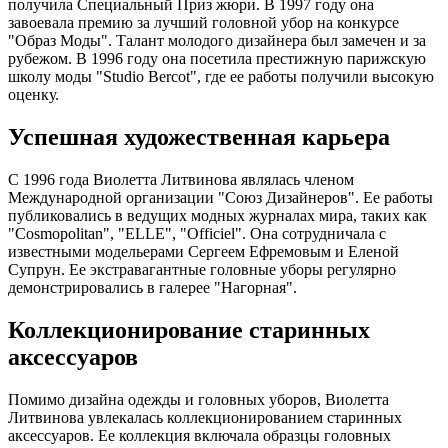
получила Специальный Приз жюри. В 1997 году она
завоевала премию за лучший головной убор на конкурсе
"Образ Моды". Талант молодого дизайнера был замечен и за
рубежом. В 1996 году она посетила престижную парижскую
школу моды "Studio Bercot", где ее работы получили высокую
оценку.
Успешная художественная карьера
С 1996 года Виолетта Литвинова являлась членом
Международной организации "Союз Дизайнеров". Ее работы
публиковались в ведущих модных журналах мира, таких как
"Cosmopolitan", "ELLE", "Officiel". Она сотрудничала с
известными модельерами Сергеем Ефремовым и Еленой
Супрун. Ее экстравагантные головные уборы регулярно
демонстрировались в галерее "Нагорная".
Коллекционирование старинных
аксессуаров
Помимо дизайна одежды и головных уборов, Виолетта
Литвинова увлекалась коллекционированием старинных
аксессуаров. Ее коллекция включала образцы головных