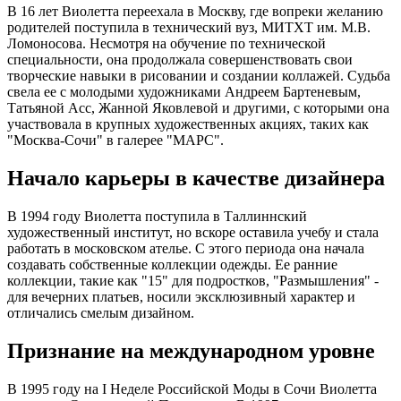
В 16 лет Виолетта переехала в Москву, где вопреки желанию
родителей поступила в технический вуз, МИТХТ им. М.В.
Ломоносова. Несмотря на обучение по технической
специальности, она продолжала совершенствовать свои
творческие навыки в рисовании и создании коллажей. Судьба
свела ее с молодыми художниками Андреем Бартеневым,
Татьяной Асс, Жанной Яковлевой и другими, с которыми она
участвовала в крупных художественных акциях, таких как
"Москва-Сочи" в галерее "МАРС".
Начало карьеры в качестве дизайнера
В 1994 году Виолетта поступила в Таллиннский
художественный институт, но вскоре оставила учебу и стала
работать в московском ателье. С этого периода она начала
создавать собственные коллекции одежды. Ее ранние
коллекции, такие как "15" для подростков, "Размышления" -
для вечерних платьев, носили эксклюзивный характер и
отличались смелым дизайном.
Признание на международном уровне
В 1995 году на I Неделе Российской Моды в Сочи Виолетта