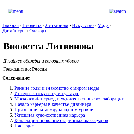
Главная
›
Виолетта
›
Литвинова
›
Искусство
›
Мода
›
Дизайнеры
›
Одежды
Виолетта Литвинова
Дизайнер одежды и головных уборов
Гражданство:
Россия
Содержание:
Ранние годы и знакомство с миром моды
Интерес к искусству и культуре
Московский период и художественные коллаборации
Начало карьеры в качестве дизайнера
Признание на международном уровне
Успешная художественная карьера
Коллекционирование старинных аксессуаров
Наследие