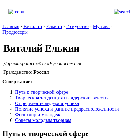
Главная
›
Виталий
›
Елькин
›
Искусство
›
Музыка
›
Продюсеры
Виталий Елькин
Директор ансамбля «Русская песня»
Гражданство:
Россия
Содержание:
Путь к творческой сфере
Творческая тенденция и лидерские качества
Определение лидера и успеха
Понятие успеха и ранние предрасположенности
Фольклор и молодежь
Советы молодым творцам
Путь к творческой сфере