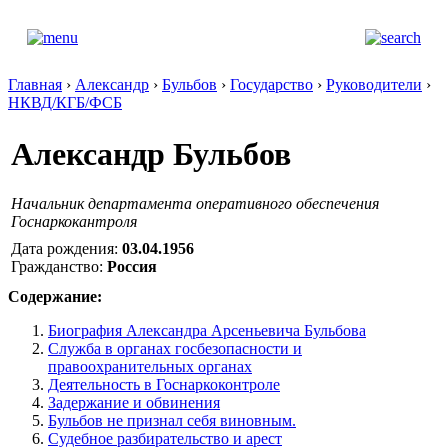
Главная
›
Александр
›
Бульбов
›
Государство
›
Руководители
›
НКВД/КГБ/ФСБ
Александр Бульбов
Начальник департамента оперативного обеспечения
Госнаркокантроля
Дата рождения:
03.04.1956
Гражданство:
Россия
Содержание:
Биография Александра Арсеньевича Бульбова
Служба в органах госбезопасности и
правоохранительных органах
Деятельность в Госнаркоконтроле
Задержание и обвинения
Бульбов не признал себя виновным.
Судебное разбирательство и арест