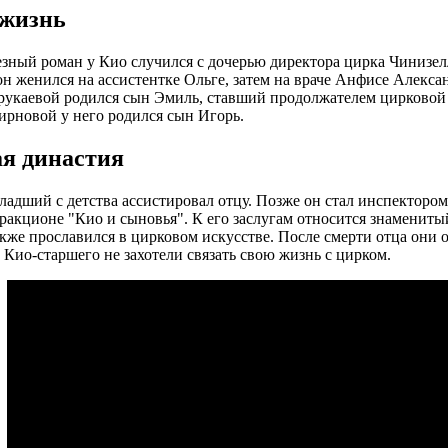
жизнь
зный роман у Кио случился с дочерью директора цирка Чинизелл
н женился на ассистентке Ольге, затем на враче Анфисе Алексан
укаевой родился сын Эмиль, ставший продолжателем цирковой д
рновой у него родился сын Игорь.
я династия
адший с детства ассистировал отцу. Позже он стал инспектором
ракционе "Кио и сыновья". К его заслугам относится знамениты
кже прославился в цирковом искусстве. После смерти отца они 
 Кио-старшего не захотели связать свою жизнь с цирком.