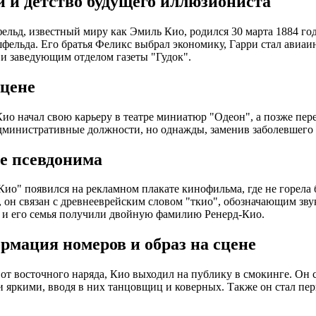
и и детство будущего иллюзиониста
льд, известный миру как Эмиль Кио, родился 30 марта 1884 го
фельда. Его братья Феликс выбрал экономику, Гарри стал авиаи
и заведующим отделом газеты "Гудок".
сцене
Кио начал свою карьеру в театре миниатюр "Одеон", а позже пе
дминистративные должности, но однажды, заменив заболевшего а
е псевдонима
ио" появился на рекламном плакате кинофильма, где не горела б
 он связан с древнееврейским словом "ткио", обозначающим зв
 и его семья получили двойную фамилию Ренерд-Кио.
рмация номеров и образ на сцене
от восточного наряда, Кио выходил на публику в смокинге. Он с
 яркими, вводя в них танцовщиц и коверных. Также он стал пер