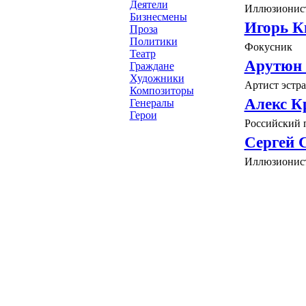
Деятели
Иллюзионист
Бизнесмены
Игорь К
Проза
Политики
Фокусник
Театр
Арутюн
Граждане
Художники
Артист эстр
Композиторы
Алекс К
Генералы
Герои
Российский 
Сергей 
Иллюзионист