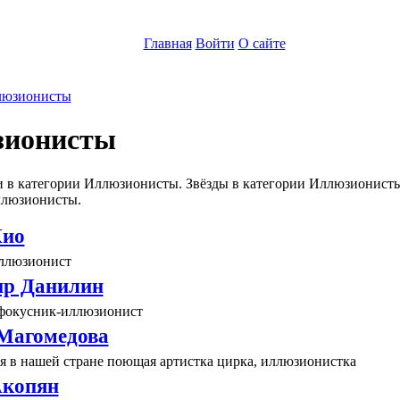
Главная
Войти
О сайте
юзионисты
ионисты
 в категории Иллюзионисты. Звёзды в категории Иллюзионисты
ллюзионисты.
Кио
ллюзионист
р Данилин
фокусник-иллюзионист
Магомедова
я в нашей стране поющая артистка цирка, иллюзионистка
Акопян