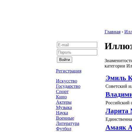
Главная
›
Илл
Иллюз
Знаменитости
категории И
Регистрация
Эмиль 
Искусство
Советский и
Государство
Спорт
Владими
Кино
Актеры
Российский 
Музыка
Ларита 
Наука
Военные
Единственна
Литература
Амаяк 
Футбол