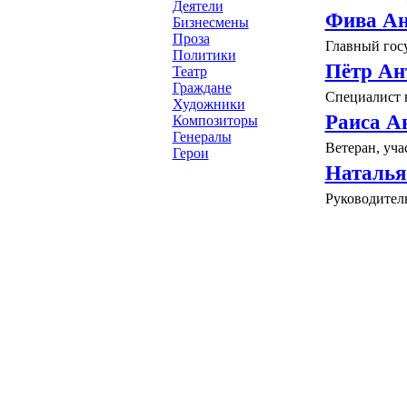
Деятели
Фива Ан
Бизнесмены
Проза
Главный гос
Политики
Пётр Ан
Театр
Граждане
Специалист 
Художники
Раиса А
Композиторы
Генералы
Ветеран, уч
Герои
Наталья
Руководитель