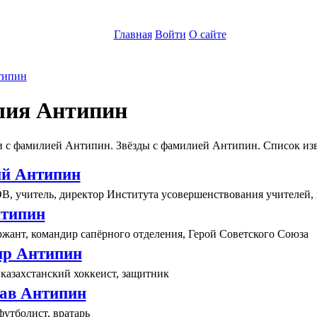
Главная
Войти
О сайте
типин
ия Антипин
и с фамилией Антипин. Звёзды с фамилией Антипин. Список из
й Антипин
В, учитель, директор Института усовершенствования учителей, 
типин
жант, командир сапёрного отделения, Герой Советского Союза
р Антипин
казахстанский хоккеист, защитник
ав Антипин
утболист, вратарь