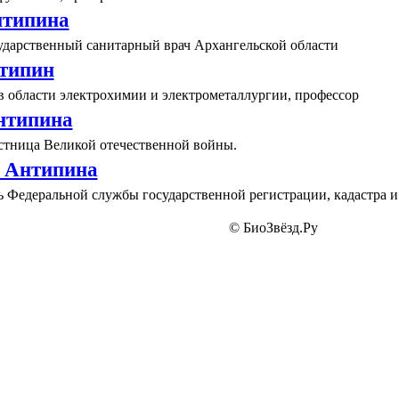
типина
ударственный санитарный врач Архангельской области
типин
в области электрохимии и электрометаллургии, профессор
нтипина
астница Великой отечественной войны.
 Антипина
 Федеральной службы государственной регистрации, кадастра и 
© БиоЗвёзд.Ру