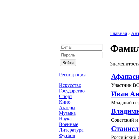
Главная
›
Ан
Фамил
Знаменитост
Регистрация
Афанаси
Участник ВО
Искусство
Государство
Иван Ан
Спорт
Кино
Младший сер
Актеры
Владими
Музыка
Наука
Советский и 
Военные
Станисл
Литература
Футбол
Российский ф