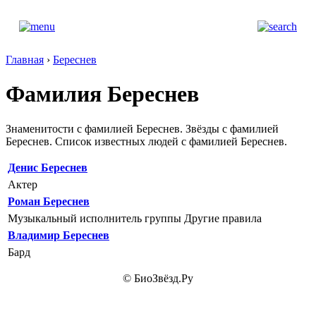
Главная
›
Береснев
Фамилия Береснев
Знаменитости с фамилией Береснев. Звёзды с фамилией
Береснев. Список известных людей с фамилией Береснев.
Денис Береснев
Актер
Роман Береснев
Музыкальный исполнитель группы Другие правила
Владимир Береснев
Бард
© БиоЗвёзд.Ру