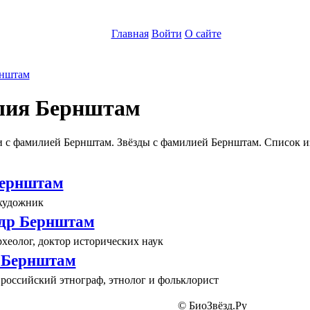
Главная
Войти
О сайте
нштам
ия Бернштам
 с фамилией Бернштам. Звёзды с фамилией Бернштам. Список и
Бернштам
художник
др Бернштам
хеолог, доктор исторических наук
 Бернштам
российский этнограф, этнолог и фольклорист
© БиоЗвёзд.Ру