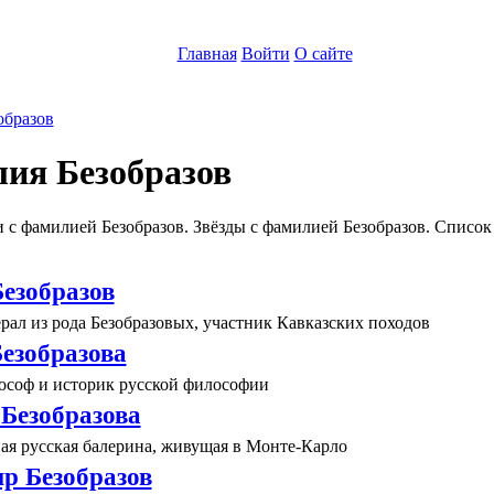
Главная
Войти
О сайте
образов
ия Безобразов
 с фамилией Безобразов. Звёзды с фамилией Безобразов. Списо
Безобразов
рал из рода Безобразовых, участник Кавказских походов
езобразова
ософ и историк русской философии
Безобразова
ая русская балерина, живущая в Монте-Карло
р Безобразов