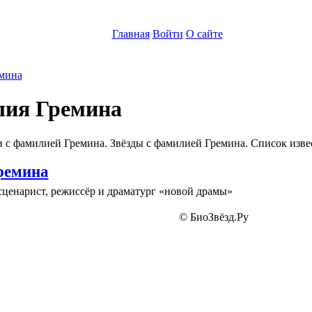
Главная
Войти
О сайте
мина
ия Гремина
 с фамилией Гремина. Звёзды с фамилией Гремина. Список изв
ремина
сценарист, режиссёр и драматург «новой драмы»
© БиоЗвёзд.Ру