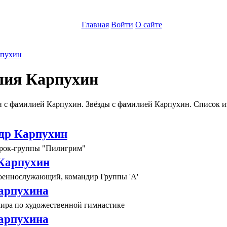
Главная
Войти
О сайте
пухин
ия Карпухин
 с фамилией Карпухин. Звёзды с фамилией Карпухин. Список и
др Карпухин
рок-группы "Пилигрим"
Карпухин
оеннослужающий, командир Группы 'А'
арпухина
ира по художественной гимнастике
арпухина