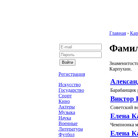
Главная
›
Кар
Фамил
Знаменитости
Карпухин.
Регистрация
Алексан
Искусство
Барабанщик 
Государство
Спорт
Виктор 
Кино
Актеры
Советский в
Музыка
Елена К
Наука
Военные
Чемпионка м
Литература
Елена К
Футбол