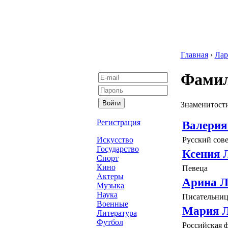
Главная
›
Лар
Фамил
Знаменитости
Регистрация
Валерия
Русский сов
Искусство
Государство
Ксения 
Спорт
Кино
Певеца
Актеры
Арина Л
Музыка
Наука
Писательниц
Военные
Мария 
Литература
Футбол
Российская ф