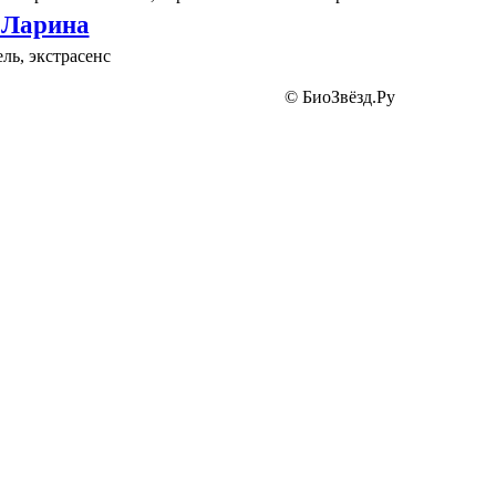
 Ларина
ль, экстрасенс
© БиоЗвёзд.Ру