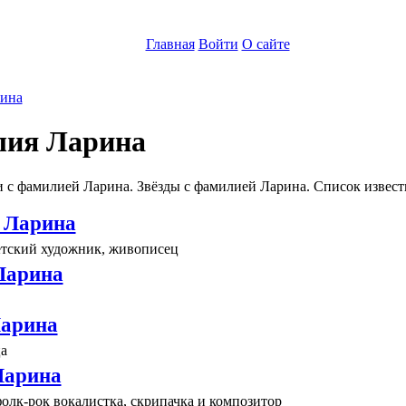
Главная
Войти
О сайте
ина
ия Ларина
 с фамилией Ларина. Звёзды с фамилией Ларина. Список извес
 Ларина
етский художник, живописец
Ларина
арина
а
Ларина
олк-рок вокалистка, скрипачка и композитор