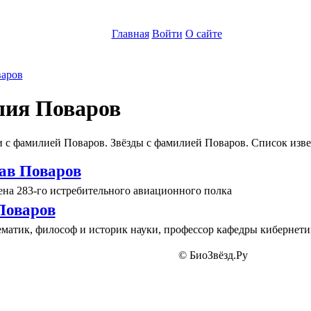
Главная
Войти
О сайте
аров
ия Поваров
 с фамилией Поваров. Звёзды с фамилией Поваров. Список изв
ав Поваров
ена 283-го истребительного авиационного полка
Поваров
ематик, философ и историк науки, профессор кафедры киберне
© БиоЗвёзд.Ру