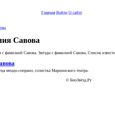
Главная
Войти
О сайте
ова
ия Савова
 с фамилией Савова. Звёзды с фамилией Савова. Список извест
авова
ца меццо-сопрано, солистка Мариинского театра.
© БиоЗвёзд.Ру