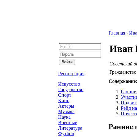
Главная
›
Ив
Иван 
Советский о
Гражданство
Регистрация
Содержание
Искусство
Государство
Ранние 
Спорт
Участи
Кино
Подвиг
Актеры
Рейд на
Музыка
Почести
Наука
Военные
Ранние 
Литература
Футбол