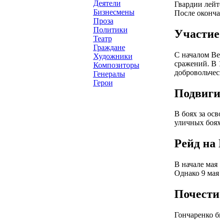
Деятели
Гвардии лейт
Бизнесмены
После оконча
Проза
Политики
Участие
Театр
Граждане
С началом Ве
Художники
сражений. В 
Композиторы
добровольчес
Генералы
Герои
Подвиги
В боях за ос
уличных боях
Рейд на
В начале мая
Однако 9 мая
Почести
Гончаренко б