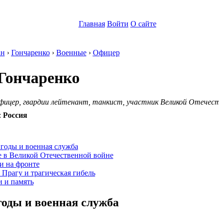
Главная
Войти
О сайте
ан
›
Гончаренко
›
Военные
›
Офицер
Гончаренко
фицер, гвардии лейтенант, танкист, участник Великой Отечест
:
Россия
:
годы и военная служба
е в Великой Отечественной войне
и на фронте
 Прагу и трагическая гибель
 и память
годы и военная служба