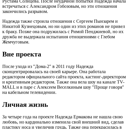
Рустама Солнцева. После неудачной попытки Надежда начала
встречаться с Александром Гобозовым, но эти отношения
закончились разрывом.
Надежда также строила отношения с Сергеем Пынзарем и
Никитой Кузнецовым, но ни один из этих романов не привел
к браку. Позже она подружилась с Римой Пенджиевой, но их
дружба не выдержала испытания отношениями с Глебом
Жемчуговым.
Вне проекта
После ухода из "Дома-2" в 2011 году Надежда
сконцентрировалась на своей карьере. Она работала
редактором официального сайта проекта, кастинг-директором
и креативным редактором. Также она вела шоу на канале TV-
MALL и в паре с Алексеем Веселкиным шоу "Проще говоря"
на кабельном телевидении.
Личная жизнь
За четыре года на проекте Надежда Ермакова не нашла свою
любовь, но кардинально изменила свой внешний вид, сделав
пластику носа и увеличив грудь. Также она перекрасилась в