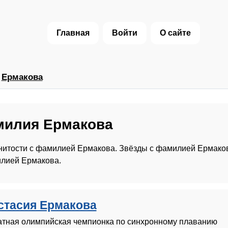
Главная
Войти
О сайте
›
Ермакова
илия Ермакова
итости с фамилией Ермакова. Звёзды с фамилией Ермаков
лией Ермакова.
стасия Ермакова
атная олимпийская чемпионка по синхронному плаванию