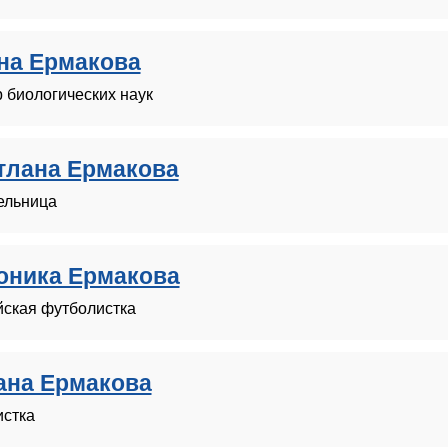
на Ермакова
 биологических наук
тлана Ермакова
ельница
оника Ермакова
йская футболистка
ана Ермакова
стка