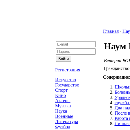
Главная
›
На
Наум 
Ветеран ВО
Гражданство
Регистрация
Содержание
Искусство
Государство
Школьн
Спорт
Болезнь
Кино
Уральс
Актеры
служба 
Музыка
Два па
Наука
После 
Военные
Работа 
Литература
Личная
Футбол