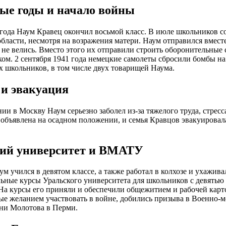
е годы и начало войны
года Наум Кравец окончил восьмой класс. В июле школьников со
бласти, несмотря на возражения матери. Наум отправился вмест
 не велись. Вместо этого их отправили строить оборонительные
ом. 2 сентября 1941 года немецкие самолеты сбросили бомбы на 
 школьников, в том числе двух товарищей Наума.
 и эвакуация
ии в Москву Наум серьезно заболел из-за тяжелого труда, стресса
объявлена на осадном положении, и семья Кравцов эвакуировала
ий университет и ВМАТУ
м учился в девятом классе, а также работал в колхозе и ухаживал
ьные курсы Уральского университета для школьников с девятью 
На курсы его приняли и обеспечили общежитием и рабочей карто
е желанием участвовать в войне, добились призыва в Военно-м
ни Молотова в Перми.