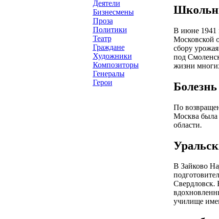
Деятели
Школьны
Бизнесмены
Проза
Политики
В июне 1941 
Театр
Московской о
Граждане
сбору урожая
Художники
под Смоленск
Композиторы
жизни многих
Генералы
Герои
Болезнь
По возвращен
Москва была 
области.
Уральск
В Зайково Нау
подготовител
Свердловск. 
вдохновленны
училище име