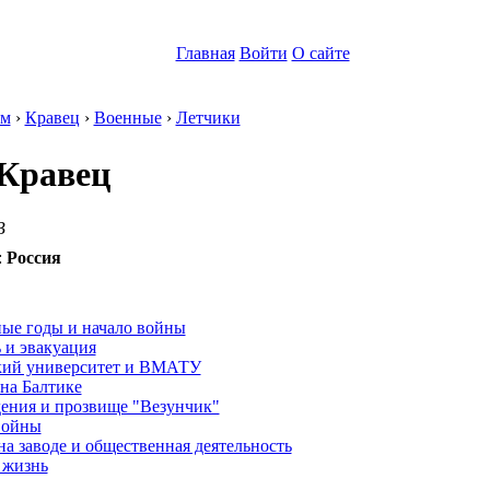
Главная
Войти
О сайте
ум
›
Кравец
›
Военные
›
Летчики
Кравец
В
:
Россия
:
ые годы и начало войны
 и эвакуация
кий университет и ВМАТУ
на Балтике
дения и прозвище "Везунчик"
войны
на заводе и общественная деятельность
 жизнь