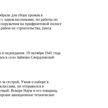
брали для сбора урожая в
е с одноклассниками, но работы по
 сооружения на прифронтовой полосе
район их строительства, унеся
 и недоедания. 19 октября 1941 года
сь в село Зайково Свердловской
 за сестрой. Узнав о наборе в
классами, он отправился в
чкой. Вскоре Наум и его товарищ,
орское авиационное техническое