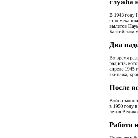
служба 
В 1943 году 
стал механик
вылетов Наум
Балтийском м
Два пад
Во время раз
радиста, кот
апреле 1945 
экипажа, кро
После в
Война законч
в 1950 году 
летия Велико
Работа 
После демоби