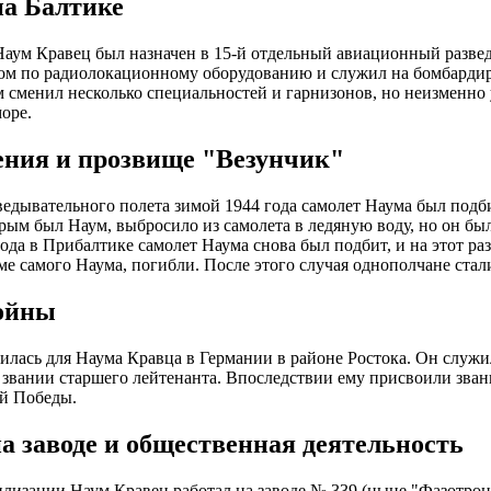
на Балтике
Наум Кравец был назначен в 15-й отдельный авиационный разве
ом по радиолокационному оборудованию и служил на бомбарди
 сменил несколько специальностей и гарнизонов, но неизменно 
оре.
ения и прозвище "Везунчик"
ведывательного полета зимой 1944 года самолет Наума был подб
орым был Наум, выбросило из самолета в ледяную воду, но он бы
года в Прибалтике самолет Наума снова был подбит, и на этот ра
ме самого Наума, погибли. После этого случая однополчане стал
ойны
илась для Наума Кравца в Германии в районе Ростока. Он служи
в звании старшего лейтенанта. Впоследствии ему присвоили звани
й Победы.
на заводе и общественная деятельность
лизации Наум Кравец работал на заводе № 339 (ныне "Фазотрон