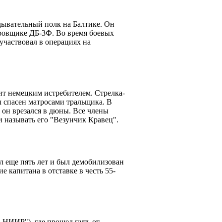
дывательный полк на Балтике. Он
ровщике ДБ-3Ф. Во время боевых
участвовал в операциях на
ит немецким истребителем. Стрелка-
л спасен матросами тральщика. В
з он врезался в дюны. Все члены
и называть его "Везунчик Кравец".
л еще пять лет и был демобилизован
е капитана в отставке в честь 55-
-НИИР"), где прошел путь от