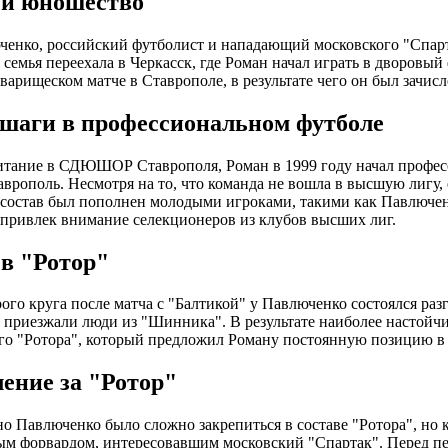
 и юношество
енко, российский футболист и нападающий московского "Спарта
семья переехала в Черкасск, где Роман начал играть в дворовый 
оварищеском матче в Ставрополе, в результате чего он был зачис
шаги в профессиональном футболе
тание в СДЮШОР Ставрополя, Роман в 1999 году начал професс
врополь. Несмотря на то, что команда не вошла в высшую лигу, 
остав был пополнен молодыми игроками, такими как Павлючен
ривлек внимание селекционеров из клубов высших лиг.
 в "Ротор"
рого круга после матча с "Балтикой" у Павлюченко состоялся ра
 приезжали люди из "Шинника". В результате наиболее настойч
го "Ротора", который предложил Роману постоянную позицию в 
ение за "Ротор"
о Павлюченко было сложно закрепиться в составе "Ротора", но к 
м форвардом, интересовавшим московский "Спартак". Перед пе