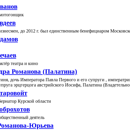
ванов
мотогонщик
вдеев
изнесмен, до 2012 г. был единственным бенефициаром Московск
дамов
ечаев
ктёр театра и кино
дра Романова (Палатина)
гиня, дочь Императора Павла Первого и его супруги , императ
супруга эрцгерцога австрийского Иосифа, Палатина (Владетельно
таровойт
бернатор Курской области
оброхотов
общественный деятель
Романова-Юрьева