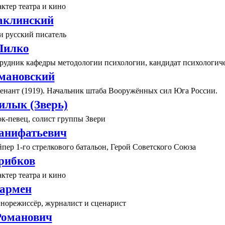
ктер театра и кино
аклинский
и русский писатель
Шилко
рудник кафедры методологии психологии, кандидат психологич
мановский
тенант (1919). Начальник штаба Вооружённых сил Юга России.
илык (Зверь)
к-певец, солист группы Звери
анифатьевич
пер 1-го стрелкового батальон, Герой Советского Союза
рибков
ктер театра и кино
армен
инорежиссёр, журналист и сценарист
Романович