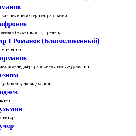
оманов
российский актёр театра и кино
афронов
льный баскетболист, тренер.
др I Романов (Благословенный)
император
арманов
медиаменеджер, радиоведущий, журналист
озюта
футболист, нападающий
аднев
актер
узьмин
итектор
учер