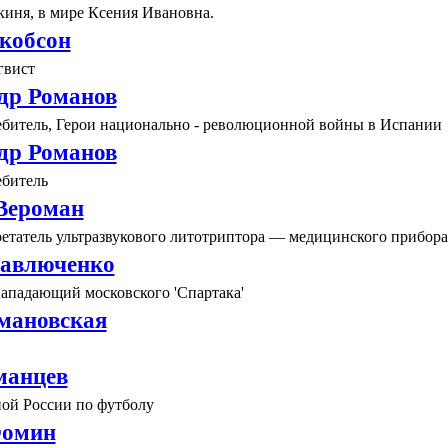
киня, в мире Ксения Ивановна.
кобсон
гвист
др Романов
ебитель, Герои национально - революционной войны в Испании
дp Романов
ебитель
Вероман
ретатель ультразвукового литотриптора — медицинского прибора
авлюченко
нападающий московского 'Спартака'
мановская
манцев
ной России по футболу
Фомин