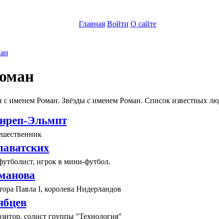
Главная
Войти
О сайте
ан
оман
 с именем Роман. Звёзды с именем Роман. Список известных лю
нреп-Эльмпт
ешественник
лаватских
утболист, игрок в мини-футбол.
манова
ора Павла I, королева Нидерландов
ябцев
зитор, солист группы "Технология"