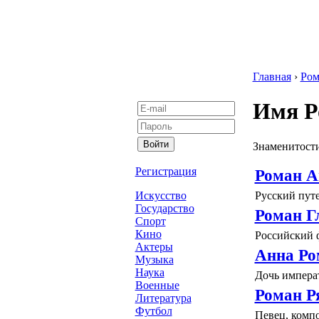
Главная
›
Ром
Имя Р
Знаменитости
Регистрация
Роман А
Русский пут
Искусство
Государство
Роман Г
Спорт
Кино
Российский ф
Актеры
Анна Ро
Музыка
Наука
Дочь императ
Военные
Роман Р
Литература
Футбол
Певец, компо