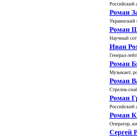
Российский а
Роман З
Украинский 
Роман 
Научный сот
Иван Ро
Генерал-лей
Роман Б
Музыкант, ро
Роман В
Стрелок-снай
Роман Г
Российский а
Роман К
Оператор, к
Сергей 