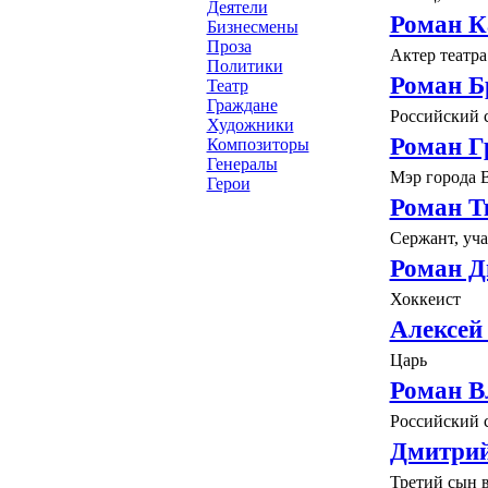
Деятели
Роман К
Бизнесмены
Проза
Актер театра
Политики
Роман Б
Театр
Граждане
Российский с
Художники
Роман Г
Композиторы
Генералы
Мэр города 
Герои
Роман Т
Сержант, уч
Роман Д
Хоккеист
Алексей
Царь
Роман В
Российский 
Дмитрий
Третий сын в