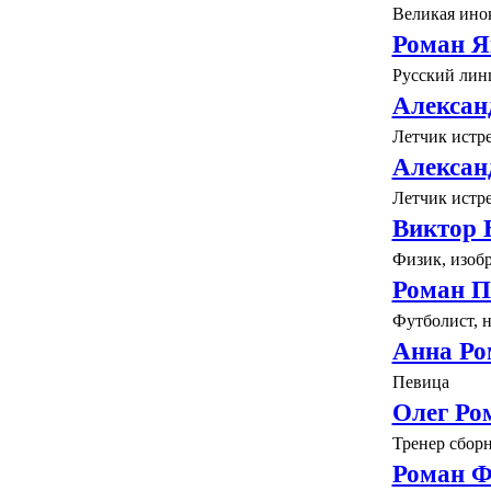
Великая ино
Роман Я
Русский лин
Алексан
Летчик истр
Алексан
Летчик истр
Виктор 
Физик, изоб
Роман П
Футболист, 
Анна Ро
Певица
Олег Ро
Тренер сбор
Роман 