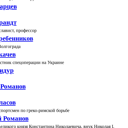
арцев
рандт
лавист, профессор
ребенников
Волгограда
качев
астник спецоперации на Украине
идур
 Романов
ласов
спортсмен по греко-римской борьбе
 Романов
еликого князя Константина Николаевича, внук Николая I.