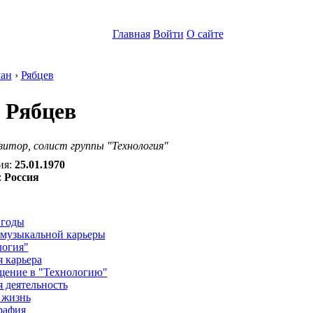
Главная
Войти
О сайте
ан
›
Рябцев
 Рябцев
зитор, солист группы "Технология"
ия:
25.01.1970
:
Россия
:
 годы
 музыкальной карьеры
логия"
 карьера
щение в "Технологию"
 деятельность
 жизнь
рафия