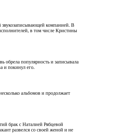
ой звукозаписывающей компанией. В
исполнителей, в том числе Кристины
вь обрела популярность и записывала
а и покинул его.
несколько альбомов и продолжает
тий брак с Наталией Рябцевой
кант развелся со своей женой и не