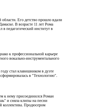
й области. Его детство прошло вдали
амаске. В возрасте 11 лет Рома
л в педагогический институт в
днако к профессиональной карьере
стного вокально-инструментального
 году стал клавишником в дуэте
ансформировалась в "Технологию".
ем к нему присоединился Роман
ешь" и сняла клипы на песни
ой коллектива. Продюсером