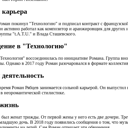
 карьера
Роман покинул "Технологию" и подписал контракт с французск
он активно работал как композитор и аранжировщик для других 
руппы "t.A.T.U." и Влада Сташевского.
ение в "Технологию"
"Технология" воссоединилась по инициативе Романа. Группа вно
ы. Однако в 2017 году Роман разочаровался в формате коллектив
 деятельность
время Роман Рябцев занимается сольной карьерой. Он выпустил 
 в неоромантической стилистике.
жизнь
 был женат трижды. От первой жены у него есть две дочери. Тре
младшую дочь. В 2018 году появились сообщения о том, что музы
алименты на детей. Сам Роман отрицает эти обвинения.