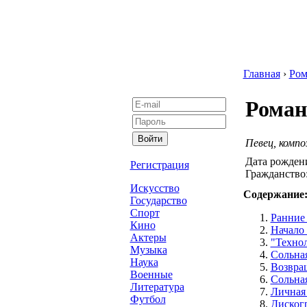
Главная
›
Ром
Роман
Певец, компо
Дата рожден
Регистрация
Гражданство
Искусство
Содержание
Государство
Спорт
Ранние
Кино
Начало
Актеры
"Техно
Музыка
Сольная
Наука
Возвра
Военные
Сольная
Литература
Личная
Футбол
Диског