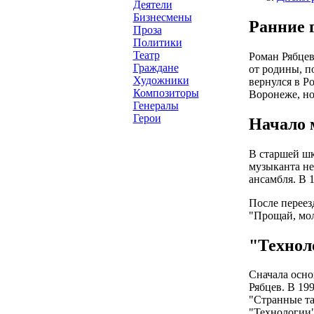
Деятели
Бизнесмены
Ранние 
Проза
Политики
Театр
Роман Рябцев
Граждане
от родины, п
Художники
вернулся в Р
Композиторы
Воронеже, но
Генералы
Герои
Начало 
В старшей шк
музыканта не
ансамбля. В 
После переез
"Прощай, мол
"Технол
Сначала осно
Рябцев. В 19
"Странные та
"Технологии