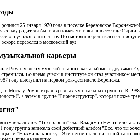
годы
 родился 25 января 1970 года в поселке Березовское Воронежско
оскольку родители были дипломатами и жили в столице Сирии, Д
оссию и учился в интернате. По настоянию родителей он поступи
 вскоре перевелся в московский вуз.
музыкальной карьеры
оле Роман увлекся музыкой и записывал альбомы с друзьями. О
 стремился. Во время учебы в институте он стал участником ме
1987 году выступил на первом рок-фестивале Воронежа.
да в Москву Роман играл в разных музыкальных группах. В 1988
одость!", а затем в группе "Биоконструктор", которая позже тр
огия"
вным вокалистом "Технологии" был Владимир Нечитайло, а зат
91 году группа записала свой дебютный альбом "Все, что ты хоч
нцы" и "Нажми на кнопку". Эти песни стали визитной карточк
" был Юрий Айзеншпис.