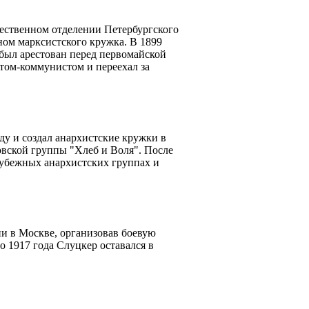
тественном отделении Петербургского
ном марксистского кружка. В 1899
 был арестован перед первомайской
том-коммунистом и переехал за
у и создал анархистские кружки в
овской группы "Хлеб и Воля". После
рубежных анархистских группах и
и в Москве, организовав боевую
о 1917 года Слуцкер оставался в