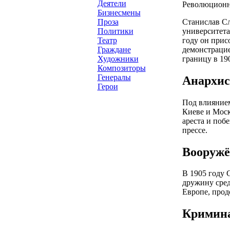
Деятели
Революционн
Бизнесмены
Станислав Сл
Проза
университета
Политики
году он прис
Театр
демонстрацие
Граждане
границу в 190
Художники
Композиторы
Генералы
Анархис
Герои
Под влиянием
Киеве и Моск
ареста и поб
прессе.
Вооружё
В 1905 году 
дружину сред
Европе, прод
Кримин