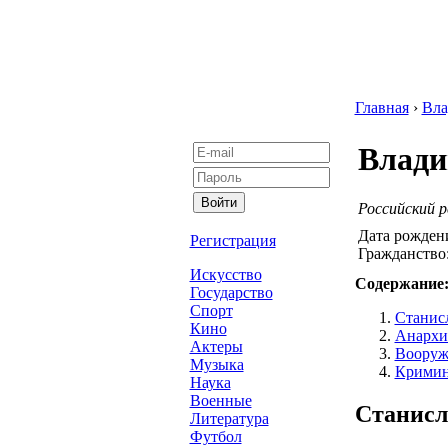
Главная
›
Вла
Влади
Российский 
Дата рожден
Регистрация
Гражданство
Искусство
Содержание
Государство
Спорт
Станис
Кино
Анархи
Актеры
Вооруж
Музыка
Кримин
Наука
Военные
Станисл
Литература
Футбол