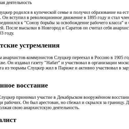
ая деятельность
уцкер родился в купеческой семье и получил образование на ес
. Он вступил в революционное движение в 1895 году и стал чле
оединился к "Союзу борьбы за освобождение рабочего класса" и
й. После высылки в Новгород и Саратов он считал себя анархис
3 году.
тские устремления
 анархистов-коммунистов Слуцкер переехал в Россию в 1905 год
ве. Он издавал газету "Набат" и участвовал в организации моск
ега из тюрьмы Слуцкер жил в Париже и активно участвовал в за
нное восстание
Слуцкер принимал участие в Декабрьском вооружённом восстани
и рабочих. Он был арестован, но сбежал и скрылся за границу. Д
олжая свою анархистскую деятельность.
алист