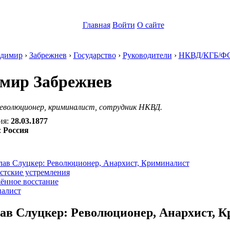
Главная
Войти
О сайте
димир
›
Забрежнев
›
Государство
›
Руководители
›
НКВД/КГБ/Ф
мир Забрежнев
революционер, криминалист, сотрудник НКВД.
ия:
28.03.1877
:
Россия
:
лав Слуцкер: Революционер, Анархист, Криминалист
стские устремления
ённое восстание
алист
ав Слуцкер: Революционер, Анархист, 