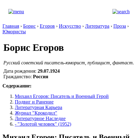
Главная
›
Борис
›
Егоров
›
Искусство
›
Литература
›
Проза
›
Юмористы
Борис Егоров
Русский советский писатель-юморист, публицист, фантаст.
Дата рождения:
29.07.1924
Гражданство:
Россия
Содержание:
Михаил Егоров: Писатель и Военный Герой
Подвиг и Ранение
Литературная Карьера
Журнал "Крокодил"
Литературное Наследие
- "Золотой человек" (1952)
Михаил Егоров: Писатель и Военный