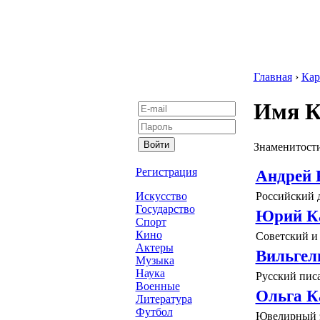
Главная
›
Кар
Имя К
Знаменитости
Регистрация
Андрей 
Российский 
Искусство
Государство
Юрий К
Спорт
Кино
Советский и
Актеры
Вильгел
Музыка
Наука
Русский писа
Военные
Ольга К
Литература
Футбол
Ювелирный 