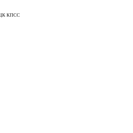
м ЦК КПСС