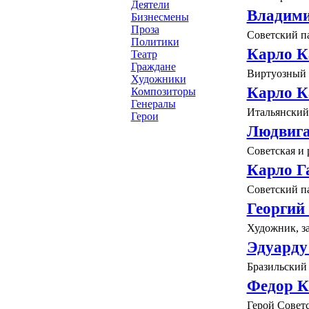
Деятели
Владими
Бизнесмены
Проза
Советский п
Политики
Карло К
Театр
Граждане
Виртуозный 
Художники
Карло К
Композиторы
Генералы
Итальянский
Герои
Людвига
Советская и 
Карло Г
Советский п
Георгий
Художник, з
Эдуарду
Бразильский
Федор К
Герой Совет