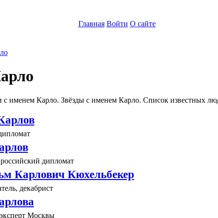
Главная
Войти
О сайте
ло
арло
 с именем Карло. Звёзды с именем Карло. Список известных лю
Карлов
дипломат
арлов
 российский дипломат
ьм Карлович Кюхельбекер
тель, декабрист
арлова
эксперт Москвы