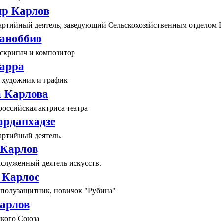
р Карлов
артийный деятель, заведующий Сельскохозяйственным отдело
аноббио
скрипач и композитор
арра
 художник и график
 Карлова
российская актриса театра
ардапхадзе
артийный деятель.
 Карлов
аслуженный деятель искусств.
 Карлос
 полузащитник, новичок "Рубина"
арлов
ского Союза